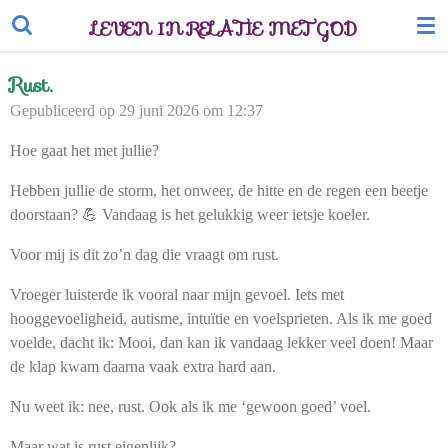
Ga
LEVEN IN RELATIE MET GOD
direct
naar
Rust.
de
Gepubliceerd op 29 juni 2026 om 12:37
hoofdinhoud
Hoe gaat het met jullie?
Hebben jullie de storm, het onweer, de hitte en de regen een beetje
doorstaan? 💪 Vandaag is het gelukkig weer ietsje koeler.
Voor mij is dit zo’n dag die vraagt om rust.
Vroeger luisterde ik vooral naar mijn gevoel. Iets met
hooggevoeligheid, autisme, intuïtie en voelsprieten. Als ik me goed
voelde, dacht ik:
Mooi, dan kan ik vandaag lekker veel doen!
Maar
de klap kwam daarna vaak extra hard aan.
Nu weet ik: nee, rust. Ook als ik me ‘gewoon goed’ voel.
Maar wat is rust eigenlijk?