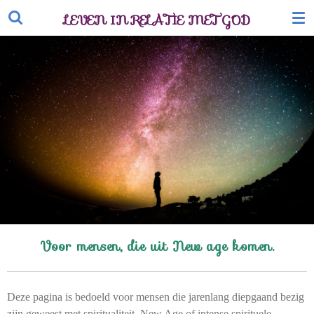
Ga
LEVEN IN RELATIE MET GOD
direct
naar
de
hoofdinhoud
Voor mensen, die uit New age komen.
Deze pagina is bedoeld voor mensen die jarenlang diepgaand bezig
zijn geweest met spiritualiteit, New Age of intense spirituele