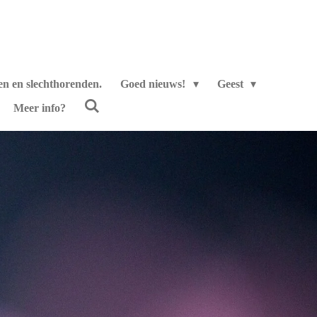
en en slechthorenden.
Goed nieuws!
Geest
Meer info?