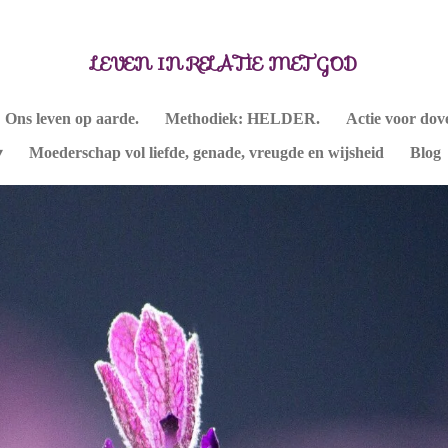
LEVEN IN RELATIE MET GOD
Ons leven op aarde.
Methodiek: HELDER.
Actie voor dov
Moederschap vol liefde, genade, vreugde en wijsheid
Blog