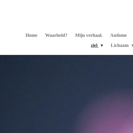
Ga
direct
naar
de
hoofdinhoud
Home
Waarheid?
Mijn verhaal.
Autisme
ziel
Lichaam