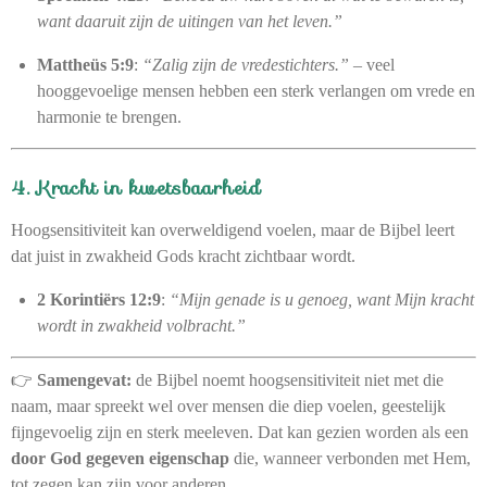
want daaruit zijn de uitingen van het leven.”
Mattheüs 5:9
:
“Zalig zijn de vredestichters.”
– veel
hooggevoelige mensen hebben een sterk verlangen om vrede en
harmonie te brengen.
4. Kracht in kwetsbaarheid
Hoogsensitiviteit kan overweldigend voelen, maar de Bijbel leert
dat juist in zwakheid Gods kracht zichtbaar wordt.
2 Korintiërs 12:9
:
“Mijn genade is u genoeg, want Mijn kracht
wordt in zwakheid volbracht.”
👉
Samengevat:
de Bijbel noemt hoogsensitiviteit niet met die
naam, maar spreekt wel over mensen die diep voelen, geestelijk
fijngevoelig zijn en sterk meeleven. Dat kan gezien worden als een
door God gegeven eigenschap
die, wanneer verbonden met Hem,
tot zegen kan zijn voor anderen.