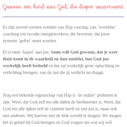
Gewoon een kind van God, die dieper waarneemt.
Er zijn zoveel soorten vormen van Hsp coacing, van ´wereldse´
coaching t/m occulte energiewerkers, die beweren, dat jouw
systeem ´gefixt´ moet worden.
Er is niets ´kapot´ aan jou.
Soms wilt God gewoon, dat je weer
thuis komt in de waarheid en dan ontdekt, hoe God jou
werkelijk heeft bedoeld
en dat zal werkelijk grote opluchting en
verlichting brengen, van de last die jij wellicht nu draagt.
Nog een bekende eigenschap van Hsp is ´de redder´ proberen te
zijn. Weet, dat God zelf ten alle tijden de heelmeester is. Weet, dat
God ten alle tijden zelf de controle heeft en met jou is, maar ook
met anderen. Wij hoeven niet de hele wereld te dragen. We mogen
het in gebed bij God brengen en God vragen om wat wij wél