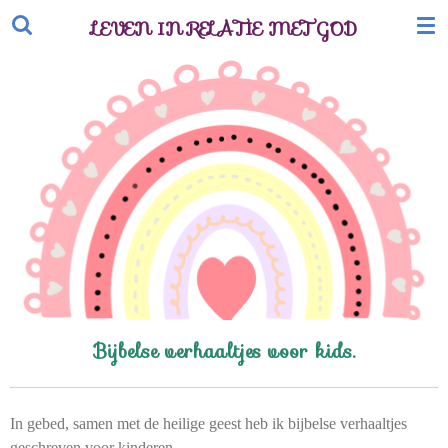
Ga
LEVEN IN RELATIE MET GOD
direct
naar
de
hoofdinhoud
Bijbelse verhaaltjes voor kids.
In gebed, samen met de heilige geest heb ik bijbelse verhaaltjes
geschreven voor kinderen,