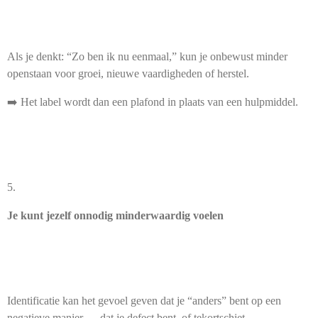
Als je denkt: “Zo ben ik nu eenmaal,” kun je onbewust minder
openstaan voor groei, nieuwe vaardigheden of herstel.
➡️ Het label wordt dan een plafond in plaats van een hulpmiddel.
5.
Je kunt jezelf onnodig minderwaardig voelen
Identificatie kan het gevoel geven dat je “anders” bent op een
negatieve manier — dat je defect bent, of tekortschiet.