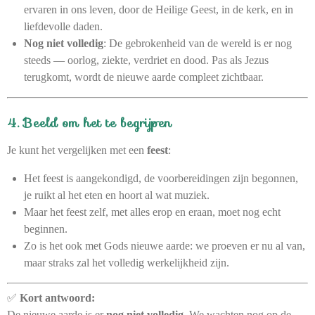
ervaren in ons leven, door de Heilige Geest, in de kerk, en in
liefdevolle daden.
Nog niet volledig
: De gebrokenheid van de wereld is er nog
steeds — oorlog, ziekte, verdriet en dood. Pas als Jezus
terugkomt, wordt de nieuwe aarde compleet zichtbaar.
4. Beeld om het te begrijpen
Je kunt het vergelijken met een
feest
:
Het feest is aangekondigd, de voorbereidingen zijn begonnen,
je ruikt al het eten en hoort al wat muziek.
Maar het feest zelf, met alles erop en eraan, moet nog echt
beginnen.
Zo is het ook met Gods nieuwe aarde: we proeven er nu al van,
maar straks zal het volledig werkelijkheid zijn.
✅
Kort antwoord:
De nieuwe aarde is er
nog niet volledig
. We wachten nog op de