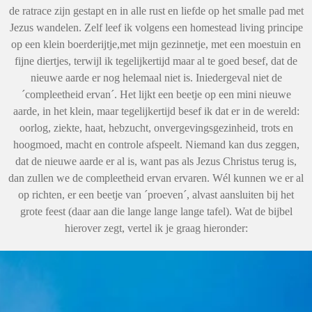
de ratrace zijn gestapt en in alle rust en liefde op het smalle pad met
Jezus wandelen. Zelf leef ik volgens een homestead living principe
op een klein boerderijtje,met mijn gezinnetje, met een moestuin en
fijne diertjes, terwijl ik tegelijkertijd maar al te goed besef, dat de
nieuwe aarde er nog helemaal niet is. Iniedergeval niet de
´compleetheid ervan´. Het lijkt een beetje op een mini nieuwe
aarde, in het klein, maar tegelijkertijd besef ik dat er in de wereld:
oorlog, ziekte, haat, hebzucht, onvergevingsgezinheid, trots en
hoogmoed, macht en controle afspeelt. Niemand kan dus zeggen,
dat de nieuwe aarde er al is, want pas als Jezus Christus terug is,
dan zullen we de compleetheid ervan ervaren. Wél kunnen we er al
op richten, er een beetje van ´proeven´, alvast aansluiten bij het
grote feest (daar aan die lange lange lange tafel). Wat de bijbel
hierover zegt, vertel ik je graag hieronder: