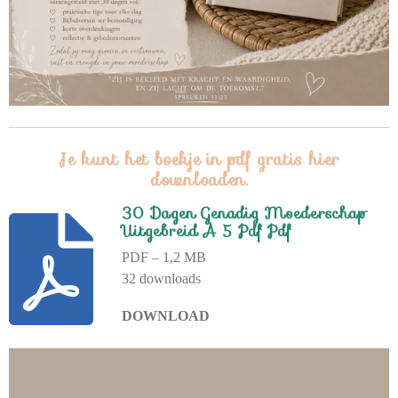
Je kunt het boekje in pdf gratis hier
downloaden.
30 Dagen Genadig Moederschap
Uitgebreid A 5 Pdf Pdf
PDF – 1,2 MB
32 downloads
DOWNLOAD