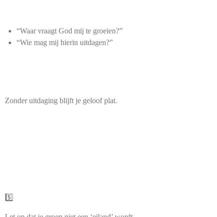
“Waar vraagt God mij te groeien?”
“Wie mag mij hierin uitdagen?”
Zonder uitdaging blijft je geloof plat.
5️⃣
Let op dat je groep niet een ‘eiland’ wordt