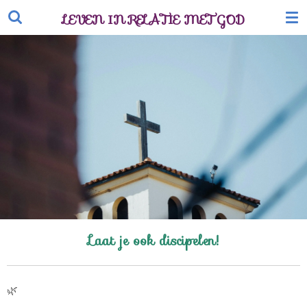
Ga
LEVEN IN RELATIE MET GOD
direct
naar
de
hoofdinhoud
Laat je ook discipelen!
🌿