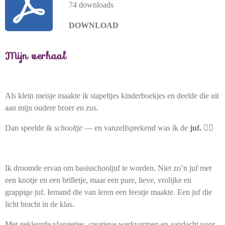
74 downloads
DOWNLOAD
Mijn verhaal
Als klein meisje maakte ik stapeltjes kinderboekjes en deelde die uit
aan mijn oudere broer en zus.
Dan speelde ik
schooltje
— en vanzelfsprekend was ík de
juf.
💁‍♀️
Ik droomde ervan om basisschooljuf te worden. Niet zo’n juf met
een knotje en een brilletje, maar een pure, lieve, vrolijke en
grappige juf. Iemand die van leren een feestje maakte. Een juf die
licht bracht in de klas.
Met gekleurde vlaggetjes, creatieve werkvormen en aandacht voor