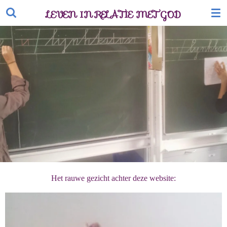
Ga
LEVEN IN RELATIE MET GOD
direct
naar
de
hoofdinhoud
Het rauwe gezicht achter deze website: