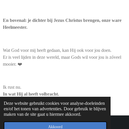
En bovenal: je dichter bij Jezus Christus brengen, onze ware
Heelmeester.
Wat God voor mij heeft gedaan, kan Hij ook voor jou doen.
Er is veel lijden in deze wereld, maar Gods wil voor jou is zóveel
mooier. ❤️
Ik rust nu.
In wat Hij al heeft volbracht.
Deze website gebruikt cookies voor analyse-doeleinden
www.sandyvanessa.nl
en/of het tonen van advertenties. Door gebruik te blijven
maken van de site gaat u hiermee akkoord.
Powered by
JouwWeb
Akkoord