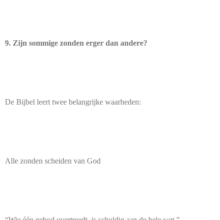
9. Zijn sommige zonden erger dan andere?
De Bijbel leert twee belangrijke waarheden:
Alle zonden scheiden van God
“Wie één gebod overtreedt, is schuldig aan de hele wet.”