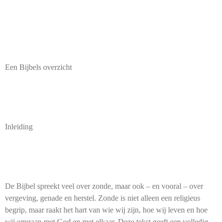
Een Bijbels overzicht
Inleiding
De Bijbel spreekt veel over zonde, maar ook – en vooral – over
vergeving, genade en herstel. Zonde is niet alleen een religieus
begrip, maar raakt het hart van wie wij zijn, hoe wij leven en hoe
wij omgaan met God en met elkaar. Deze tekst geeft een volledig