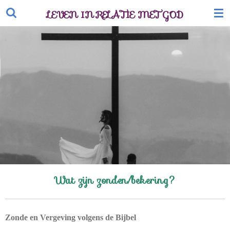
Ga
LEVEN IN RELATIE MET GOD
direct
naar
de
hoofdinhoud
Wat zijn zonden/bekering?
Zonde en Vergeving volgens de Bijbel