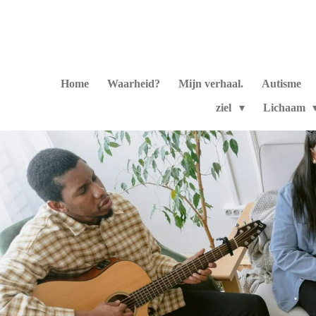
Ga
direct
naar
de
hoofdinhoud
Home
Waarheid?
Mijn verhaal.
Autisme
ziel
Lichaam