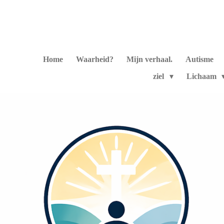
Ga
direct
naar
de
hoofdinhoud
Home
Waarheid?
Mijn verhaal.
Autisme
ziel
Lichaam