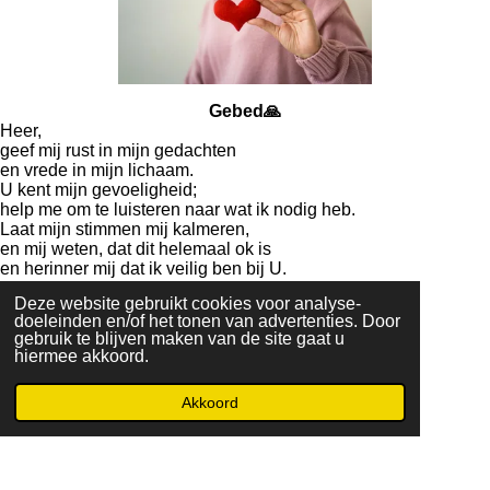
Gebed🙏
Heer,
geef mij rust in mijn gedachten
en vrede in mijn lichaam.
U kent mijn gevoeligheid;
help me om te luisteren naar wat ik nodig heb.
Laat mijn stimmen mij kalmeren,
en mij weten, dat dit helemaal ok is
en herinner mij dat ik veilig ben bij U.
Deze website gebruikt cookies voor analyse-
Heer, U bent dichtbij.
doeleinden en/of het tonen van advertenties. Door
Uw vrede omhult mij.
gebruik te blijven maken van de site gaat u
Want UW woord zegt:
hiermee akkoord.
“Kom naar Mij… en Ik zal je rust geven.”
Akkoord
In Jezus naam. Amen.
Powered by
JouwWeb