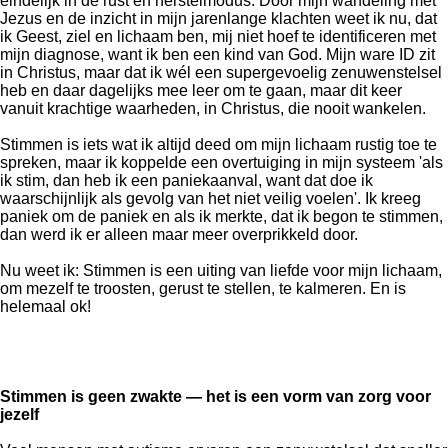
eindelijk in de rust en herstelmodus. Door mijn wandeling met
Jezus en de inzicht in mijn jarenlange klachten weet ik nu, dat
ik Geest, ziel en lichaam ben, mij niet hoef te identificeren met
mijn diagnose, want ik ben een kind van God. Mijn ware ID zit
in Christus, maar dat ik wél een supergevoelig zenuwenstelsel
heb en daar dagelijks mee leer om te gaan, maar dit keer
vanuit krachtige waarheden, in Christus, die nooit wankelen.
Stimmen is iets wat ik altijd deed om mijn lichaam rustig toe te
spreken, maar ik koppelde een overtuiging in mijn systeem 'als
ik stim, dan heb ik een paniekaanval, want dat doe ik
waarschijnlijk als gevolg van het niet veilig voelen'. Ik kreeg
paniek om de paniek en als ik merkte, dat ik begon te stimmen,
dan werd ik er alleen maar meer overprikkeld door.
Nu weet ik: Stimmen is een uiting van liefde voor mijn lichaam,
om mezelf te troosten, gerust te stellen, te kalmeren. En is
helemaal ok!
Stimmen is geen zwakte — het is een vorm van zorg voor
jezelf