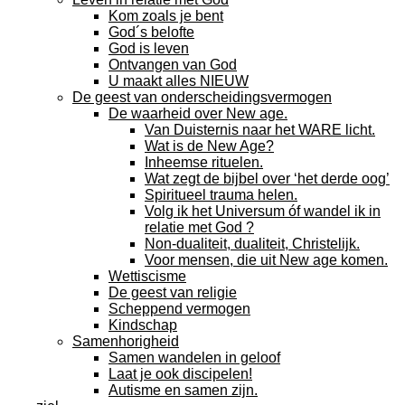
Kom zoals je bent
God´s belofte
God is leven
Ontvangen van God
U maakt alles NIEUW
De geest van onderscheidingsvermogen
De waarheid over New age.
Van Duisternis naar het WARE licht.
Wat is de New Age?
Inheemse rituelen.
Wat zegt de bijbel over ‘het derde oog’
Spiritueel trauma helen.
Volg ik het Universum óf wandel ik in
relatie met God ?
Non-dualiteit, dualiteit, Christelijk.
Voor mensen, die uit New age komen.
Wettiscisme
De geest van religie
Scheppend vermogen
Kindschap
Samenhorigheid
Samen wandelen in geloof
Laat je ook discipelen!
Autisme en samen zijn.