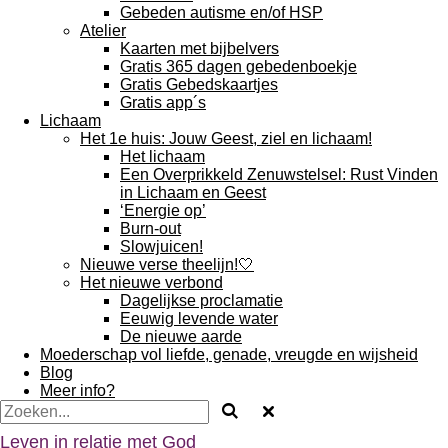
Gebeden autisme en/of HSP
Atelier
Kaarten met bijbelvers
Gratis 365 dagen gebedenboekje
Gratis Gebedskaartjes
Gratis app´s
Lichaam
Het 1e huis: Jouw Geest, ziel en lichaam!
Het lichaam
Een Overprikkeld Zenuwstelsel: Rust Vinden
in Lichaam en Geest
‘Energie op’
Burn-out
Slowjuicen!
Nieuwe verse theelijn!🤍
Het nieuwe verbond
Dagelijkse proclamatie
Eeuwig levende water
De nieuwe aarde
Moederschap vol liefde, genade, vreugde en wijsheid
Blog
Meer info?
Leven in relatie met God