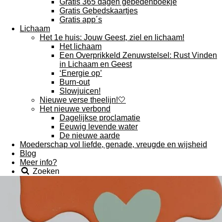
Gratis 365 dagen gebedenboekje
Gratis Gebedskaartjes
Gratis app´s
Lichaam
Het 1e huis: Jouw Geest, ziel en lichaam!
Het lichaam
Een Overprikkeld Zenuwstelsel: Rust Vinden
in Lichaam en Geest
‘Energie op’
Burn-out
Slowjuicen!
Nieuwe verse theelijn!🤍
Het nieuwe verbond
Dagelijkse proclamatie
Eeuwig levende water
De nieuwe aarde
Moederschap vol liefde, genade, vreugde en wijsheid
Blog
Meer info?
Zoeken