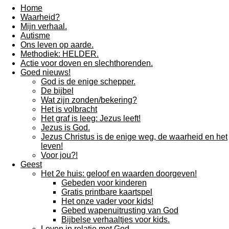
Home
Waarheid?
Mijn verhaal.
Autisme
Ons leven op aarde.
Methodiek: HELDER.
Actie voor doven en slechthorenden.
Goed nieuws!
God is de enige schepper.
De bijbel
Wat zijn zonden/bekering?
Het is volbracht
Het graf is leeg: Jezus leeft!
Jezus is God.
Jezus Christus is de enige weg, de waarheid en het
leven!
Voor jou?!
Geest
Het 2e huis: geloof en waarden doorgeven!
Gebeden voor kinderen
Gratis printbare kaartspel
Het onze vader voor kids!
Gebed wapenuitrusting van God
Bijbelse verhaaltjes voor kids.
Leven in relatie met God