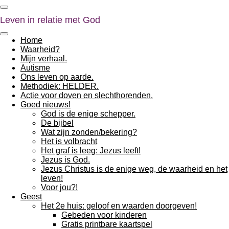
Ga
direct
Leven in relatie met God
naar
de
Home
hoofdinhoud
Waarheid?
Mijn verhaal.
Autisme
Ons leven op aarde.
Methodiek: HELDER.
Actie voor doven en slechthorenden.
Goed nieuws!
God is de enige schepper.
De bijbel
Wat zijn zonden/bekering?
Het is volbracht
Het graf is leeg: Jezus leeft!
Jezus is God.
Jezus Christus is de enige weg, de waarheid en het
leven!
Voor jou?!
Geest
Het 2e huis: geloof en waarden doorgeven!
Gebeden voor kinderen
Gratis printbare kaartspel