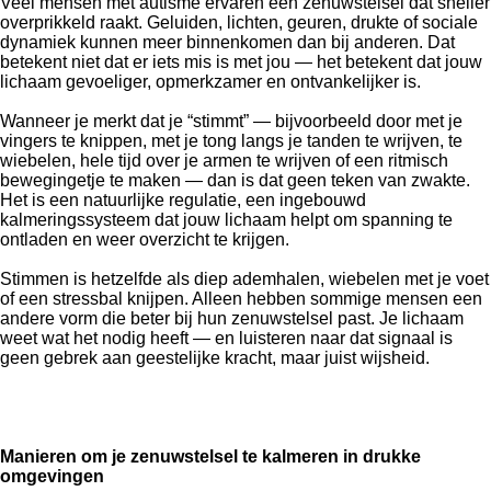
Veel mensen met autisme ervaren een zenuwstelsel dat sneller
overprikkeld raakt. Geluiden, lichten, geuren, drukte of sociale
dynamiek kunnen meer binnenkomen dan bij anderen. Dat
betekent niet dat er iets mis is met jou — het betekent dat jouw
lichaam gevoeliger, opmerkzamer en ontvankelijker is.
Wanneer je merkt dat je “stimmt” — bijvoorbeeld door met je
vingers te knippen, met je tong langs je tanden te wrijven, te
wiebelen, hele tijd over je armen te wrijven of een ritmisch
bewegingetje te maken — dan is dat geen teken van zwakte.
Het is een natuurlijke regulatie, een ingebouwd
kalmeringssysteem dat jouw lichaam helpt om spanning te
ontladen en weer overzicht te krijgen.
Stimmen is hetzelfde als diep ademhalen, wiebelen met je voet
of een stressbal knijpen. Alleen hebben sommige mensen een
andere vorm die beter bij hun zenuwstelsel past. Je lichaam
weet wat het nodig heeft — en luisteren naar dat signaal is
geen gebrek aan geestelijke kracht, maar juist wijsheid.
Manieren om je zenuwstelsel te kalmeren in drukke
omgevingen