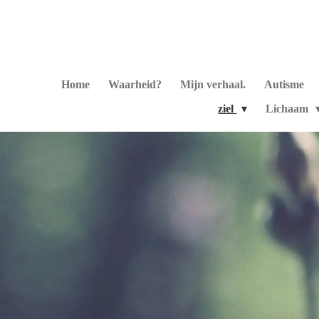
Ga
direct
naar
de
hoofdinhoud
Home
Waarheid?
Mijn verhaal.
Autisme
ziel
Lichaam