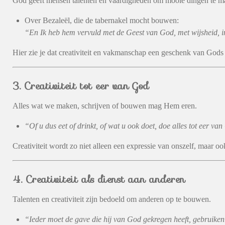
God geeft mensen talenten en vaardigheden om mooie dingen te m
Over Bezaleël, die de tabernakel mocht bouwen:
“En Ik heb hem vervuld met de Geest van God, met wijsheid, in
Hier zie je dat creativiteit en vakmanschap een geschenk van Gods 
3. Creativiteit tot eer van God
Alles wat we maken, schrijven of bouwen mag Hem eren.
“Of u dus eet of drinkt, of wat u ook doet, doe alles tot eer va
Creativiteit wordt zo niet alleen een expressie van onszelf, maar o
4. Creativiteit als dienst aan anderen
Talenten en creativiteit zijn bedoeld om anderen op te bouwen.
“Ieder moet de gave die hij van God gekregen heeft, gebruike