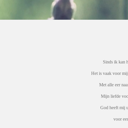
Sinds ik kan h
Het is vaak voor mij
Met alle eer na
Mijn liefde voo
God heeft mij u
voor ee