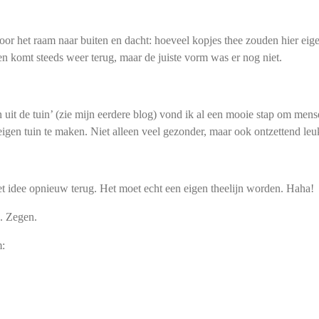
door het raam naar buiten en dacht: hoeveel kopjes thee zouden hier eig
en komt steeds weer terug, maar de juiste vorm was er nog niet.
 uit de tuin’
(zie mijn eerdere blog) vond ik al een mooie stap om men
 eigen tuin te maken. Niet alleen veel gezonder, maar ook ontzettend leu
idee opnieuw terug. Het moet echt een eigen theelijn worden. Haha!
. Zegen.
m: