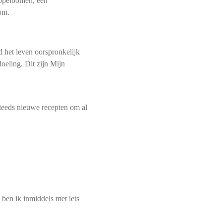
appelbomen, een
om.
d het leven oorspronkelijk
oeling. Dit zijn Mijn
teeds nieuwe recepten om al
 ben ik inmiddels met iets