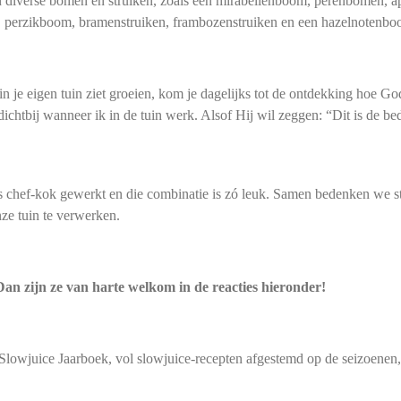
n diverse bomen en struiken, zoals een mirabellenboom, perenbomen, 
perzikboom, bramenstruiken, frambozenstruiken en een hazelnotenbo
in je eigen tuin ziet groeien, kom je dagelijks tot de ontdekking hoe Go
ichtbij wanneer ik in de tuin werk. Alsof Hij wil zeggen: “Dit is de bed
ls chef-kok gewerkt en die combinatie is zó leuk. Samen bedenken we s
onze tuin te verwerken.
Dan zijn ze van harte welkom in de reacties hieronder!
Slowjuice Jaarboek
, vol slowjuice-recepten afgestemd op de seizoenen,