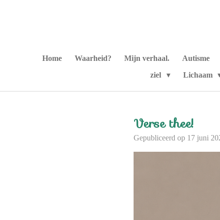
Ga
direct
naar
de
hoofdinhoud
Home
Waarheid?
Mijn verhaal.
Autisme
ziel
Lichaam
Verse thee!
Gepubliceerd op 17 juni 2