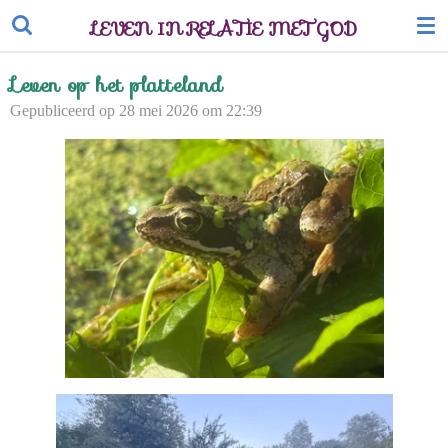
Ga
LEVEN IN RELATIE MET GOD
direct
naar
Leven op het platteland
de
Gepubliceerd op 28 mei 2026 om 22:39
hoofdinhoud