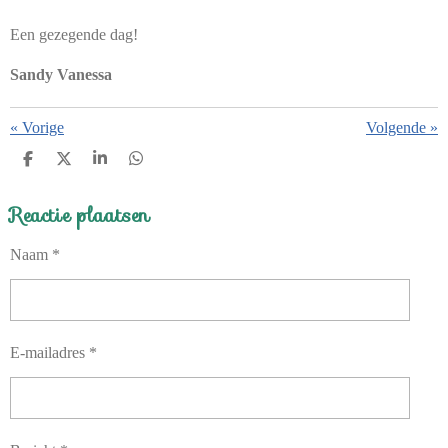
Een gezegende dag!
Sandy Vanessa
«
Vorige
Volgende
»
D
D
S
D
E
E
H
E
L
E
A
L
Reactie plaatsen
E
L
R
E
N
E
N
Naam *
E-mailadres *