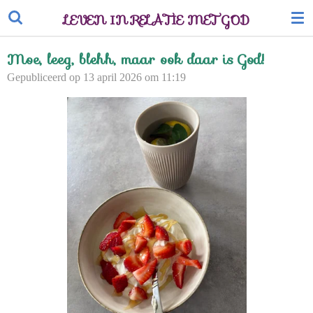
Ga
LEVEN IN RELATIE MET GOD
direct
naar
Moe, leeg, blehh, maar ook daar is God!
de
Gepubliceerd op 13 april 2026 om 11:19
hoofdinhoud